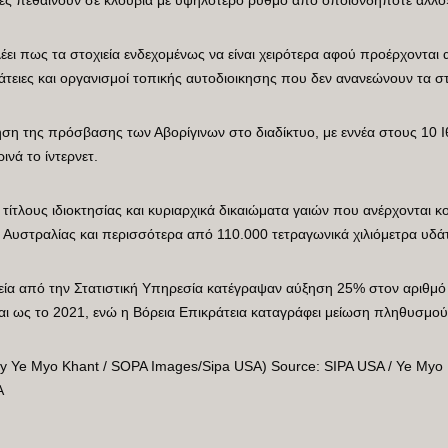
έει πως τα στοχιεία ενδεχομένως να είναι χειρότερα αφού προέρχονται
τειες και οργανισμοί τοπικής αυτοδιοικησης που δεν ανανεώνουν τα στοι
ηση της πρόσβασης των Αβορίγινων στο διαδίκτυο, με εννέα στους 10 Ιθ
νά το ίντερνετ.
 τίτλους ιδιοκτησίας και κυριαρχικά δικαιώματα γαιών που ανέρχονται κ
ς Αυστραλίας και περισσότερα από 110.000 τετραγωνικά χιλιόμετρα υδά
χεία από την Στατιστική Υπηρεσία κατέγραψαν αύξηση 25% στον αριθμό
αι ως το 2021, ενώ η Βόρεια Επικράτεια καταγράφει μείωση πληθυσμού
y Ye Myo Khant / SOPA Images/Sipa USA) Source: SIPA USA / Ye Myo
A