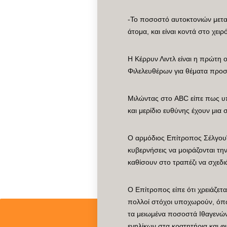
-Το ποσοστό αυτοκτονιών μετα
άτομα, και είναι κοντά στο χε
H Κέρρυν Λιντλ είναι η πρώτη
Φιλελευθέρων για θέματα προστ
Μιλώντας στο ABC είπε πως υ
και μερίδιο ευθύνης έχουν μια
Ο αρμόδιος Επίτροπος Σέλγουϊν
κυβερνήσεις να μοιράζονται τ
καθίσουν στο τραπέζι να σχεδι
Ο Επίτροπος είπε ότι χρειάζετ
πολλοί στόχοι υποχωρούν, όπω
τα μειωμένα ποσοστά Ιθαγενών 
ενηλίκων στα κρατητήρια και φ