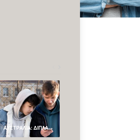
ΑΥΣΤΡΑΛΊΑ: ΔΙΠΛΑΣΙΆΖΕΙ ΤΟ ΠΡΌΣΤΙΜΟ ΓΙΑ ΤΟΥΣ ΑΝΉΛΙΚΟΥΣ ΠΟΥ ΠΑΡΑΒΙΆΖΟΥΝ ΤΟ «BAN» ΣΤΑ SOCIAL MEDIA
AUSTRALIAN GOVERNMENT SUPPORTS FAMILIES WITH FREE HEALTH SERVICES