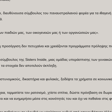
dle, διευθύνουσα σύμβουλος του παναυστραλιανού φορέα για τα ιθαγενή
ά.
 των παιδιών μας, των οικογενειών μας ή των οργανώσεών μας».
η προσέγγιση δεν πετυχαίνει και χρειάζονται προγράμματα πρόληψης πο
 σύμβουλος της Sisters Inside, μιας ομάδας υπεράσπισης των γυναικώ
ι τα στοιχεία δεν αποτελούν έκπληξη.
αστυνομικούς, δικαστήρια και φυλακές, ξοδέψτε τα χρήματα σε κοινωνι
χεια, τερματίστε τον ρατσισμό, χτίστε σπίτια, δώστε πρόσβαση σε δωρε
ι και να ευημερήσει μέσα στις κοινότητές του και όχι να πεθαίνει στις 
ινες πεθαίνουν σε κλουβιά με υψηλότερο ρυθμό από οποιονδήποτε άλλο