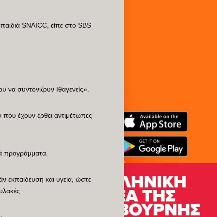
 παιδιά SNAICC, είπε στο SBS
υ να συντονίζουν Ιθαγενείς».
ν που έχουν έρθει αντιμέτωπες
κά προγράμματα.
άν εκπαίδευση και υγεία, ώστε
φυλακές.
».