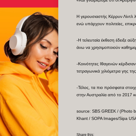
H γερουσιαστής Κέρρυν Λίντλ λ
ενώ υπάρχουν πολιτείες, επικρά
-Η τελευταία έκθεση έδειξε αύξ
άνω να χρησιμοποιούν καθημερι
-Κοινότητες Ιθαγενών κέρδισαν
τετραγωνικά χιλιόμετρα γης τη
-Τέλος, τα πιο πρόσφατα στοι
στην Αυστραλία από το 2017 κ
source: SBS GREEK / (Photo b
Khant / SOPA Images/Sipa US
Share this: