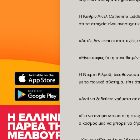
Η Κάθριν Λίντλ Catherine Lid
ότι τα στοιχεία είναι ανησυχητικ
«Αυτές δεν είναι οι αποτυχίες
«Είναι σαφές ότι η συνηθισμέν
Η Ντέμπι Κίλροϋ, διευθύνουσα
με το ποινικό σύστημα, είπε ότ
«Αντί να ξοδεύετε χρήματα σε 
«Για να αντιμετωπίσετε τη φτώ
ο κόσμος μας να μπορεί να ζήσε
«Και γνωρίζουμε ότι οι Αβορίγ