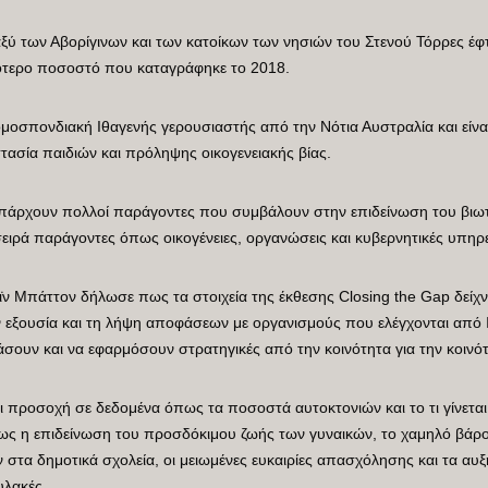
ξύ των Αβορίγινων και των κατοίκων των νησιών του Στενού Τόρρες έφ
ιρότερο ποσοστό που καταγράφηκε το 2018.
 ομοσπονδιακή Ιθαγενής γερουσιαστής από την Νότια Αυστραλία και είν
ασία παιδιών και πρόληψης οικογενειακής βίας.
πάρχουν πολλοί παράγοντες που συμβάλουν στην επιδείνωση του βιωτ
 σειρά παράγοντες όπως οικογένειες, οργανώσεις και κυβερνητικές υπηρε
 Μπάττον δήλωσε πως τα στοιχεία της έκθεσης Closing the Gap δείχνο
ην εξουσία και τη λήψη αποφάσεων με οργανισμούς που ελέγχονται από 
άσουν και να εφαρμόσουν στρατηγικές από την κοινότητα για την κοινό
αι προσοχή σε δεδομένα όπως τα ποσοστά αυτοκτονιών και το τι γίνετα
ς η επιδείνωση του προσδόκιμου ζωής των γυναικών, το χαμηλό βάρο
στα δημοτικά σχολεία, οι μειωμένες ευκαιρίες απασχόλησης και τα αυ
υλακές.