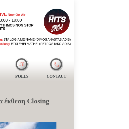
IVE
Now On Air
3:00 - 19:00
YTHMOS NON STOP
ITS
g:
STA LOGIA MEINAME (DIMOS ANASTASIADIS)
xt Song:
ETSI EHEI MATHEI (PETROS IAKOVIDIS)
POLLS
CONTACT
α έκθεση Closing