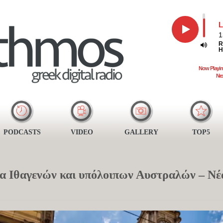
L
1
R
H
Now Playin
Ne
PODCASTS
VIDEO
GALLERY
TOP5
α Ιθαγενών και υπόλοιπων Αυστραλών – Νέ