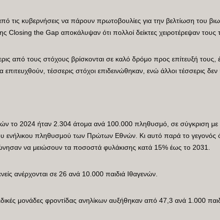
πό τις κυβερνήσεις να πάρουν πρωτοβουλίες για την βελτίωση του βι
σης Closing the Gap αποκάλυψαν ότι πολλοί δείκτες χειροτέρεψαν τους 
ερις από τους στόχους βρίσκονται σε καλό δρόμο προς επίτευξή τους, 
να επιτευχθούν, τέσσερις στόχοι επιδεινώθηκαν, ενώ άλλοι τέσσερις δεν
ών το 2024 ήταν 2.304 άτομα ανά 100.000 πληθυσμό, σε σύγκριση με 
ου ενήλικου πληθυσμού των Πρώτων Εθνών. Κι αυτό παρά το γεγονός ό
φώνησαν να μειώσουν τα ποσοστά φυλάκισης κατά 15% έως το 2031.
ενείς ανέρχονται σε 26 ανά 10.000 παιδιά Ιθαγενών.
ειδικές μονάδες φροντίδας ανηλίκων αυξήθηκαν από 47,3 ανά 1.000 παι