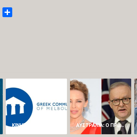
enger
py
Email
Μοιραστείτε
nk
ΚΙΝΗΤΟΠΟΊΗΣΗ ΤΗΣ ΕΛΛΗΝΙΚΉΣ ΚΟΙΝΌΤΗΤΑΣ ΜΕΛΒΟΎΡΝΗΣ ΓΙΑ ΤΗ ΔΙΆΣΩΣΗ ΤΟΥ ΠΡΟΓΡΆΜΜΑΤΟΣ ΝΈΑΣ ΕΛΛΗΝΙΚΉΣ ΣΤΟ ΠΑΝΕΠΙΣΤΉΜΙΟ LA TROBE
ΑΥΣΤΡΑΛΊΑ: Ο ΠΡΩΘΥΠΟΥΡΓΌΣ ΑΛΜΠΑΝΈΖΙ ΖΉΤΗΣΕ ΣΥΓΓΝΏΜΗ ΕΠΕΙΔΉ ΕΊΠΕ ΌΤΙ ΘΑ ΉΘΕΛΕ ΝΑ ΚΆΝΕΙ ΣΕΞ ΜΕ ΤΗΝ ΚΆΙΛΙ ΜΙΝΌΓΚ (VID)