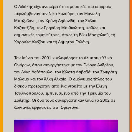
Ο Λιδάκης είχε αναφέρει ότι οι μουσικές του επιρροές
περιλάμβαναν τον Νίκο Ξυλούρη, τον Μανώλη
Μπαξεβάνη, τον Χρόνη Αηδονίδη, τον Στέλιο
Καζαντζίδη, τον Γρηγόρη Μπιθικώτση, καθώς και
σημαντικές ερμηνεύτριες, όπως τη Βίκυ Μοσχολιού, τη
Χαρούλα Αλεξίου και τη Δήμητρα Γαλάνη.
Τον Ιούνιο του 2001 κυκλοφόρησε το άλμπουμ Υλικό
Ονείρων, όπου συνεργάστηκε με τον Γιώργο Ανδρέου,
τον Λάκη Λαζόπουλο, τον Κώστα Λειβαδά, τον Σωκράτη
Μάλαμα και τον Άλκη Αλκαίο. Ο ομώνυμος τίτλος του
δίσκου προερχόταν από ένα ντουέτο με την Ελένη
Τσαλιγοπούλου, εμπνευσμένο από την Τρικυμία του
Σαίξπηρ. Οι δυο τους συνεργάστηκαν ξανά το 2002 σε
ζωντανές εμφανίσεις στη Σφεντόνα.