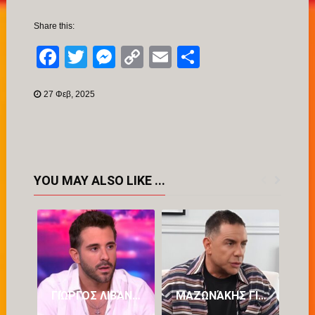
Share this:
Facebook
Twitter
Messenger
Copy
Email
Μοιραστείτ
Link
27 Φεβ, 2025
YOU MAY ALSO LIKE ...
ΓΙΏΡΓΟΣ ΛΙΒΆΝΗΣ: Ο ΚΑΖΑΝΤΖΊΔΗΣ ΚΥΛΆΕΙ ΜΈΣΑ ΜΟΥ, ΈΧΩ ΤΟΝ ΠΑΤΈΡΑ ΜΟΥ ΚΑΙ ΤΟΝ ΣΤΈΛΙΟ
ΜΑΖΩΝΆΚΗΣ ΓΙΑ ΤΟΝ ΕΓΚΛΕΙΣΜΌ ΣΤΟ ΔΡΟΜΟΚΑΪ́ΤΕΙΟ: ΈΝΙΩΣΑ ΤΡΌΜΟ ΚΑΙ ΠΡΟΔΟΣΊΑ – ΨΕΥΔΉΣ Η ΚΑΤΑΓΓΕΛΊΑ ΓΙΑ ΑΣΈΛΓΕΙΑ