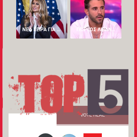
ΝΈΑ ΣΕΙΡΆ ΓΙΑ ΤΗ ΜΕΛΆΝΙΑ ΤΡΑΜΠ ΜΕΤΆ ΤΟ ΑΜΦΙΛΕΓΌΜΕΝΟ ΝΤΟΚΙΜΑΝΤΈΡ «MELANIA» (VID)
ΓΙΏΡΓΟΣ ΛΙΒΆΝΗΣ: Ο ΚΑΖΑΝΤΖΊΔΗΣ ΚΥΛΆΕΙ ΜΈΣΑ ΜΟΥ, ΈΧΩ ΤΟΝ ΠΑΤΈΡΑ ΜΟΥ ΚΑΙ ΤΟΝ ΣΤΈΛΙΟ
VOTE HERE