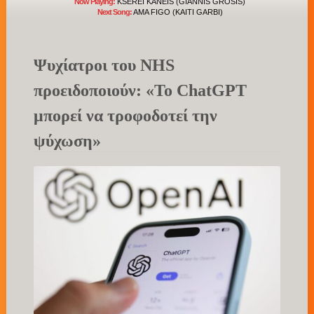
Now Playing:
KSEREI KANEIS (GIANNIS GROSIS)
Next Song:
AMA FIGO (KAITI GARBI)
Ψυχίατροι του NHS
προειδοποιούν: «Το ChatGPT
μπορεί να τροφοδοτεί την
ψύχωση»