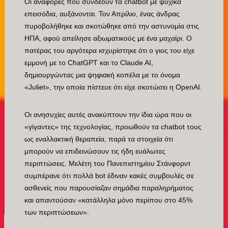
Οι αναφορές που συνδέουν τα chatbot με ψυχικά
επεισόδια, αυξάνονται. Τον Απρίλιο, ένας άνδρας
πυροβολήθηκε και σκοτώθηκε από την αστυνομία στις
ΗΠΑ, αφού απείλησε αξιωματικούς με ένα μαχαίρι. Ο
πατέρας του αργότερα ισχυρίστηκε ότι ο γιος του είχε
εμμονή με το ChatGPT και το Claude AI,
δημιουργώντας μια ψηφιακή κοπέλα με το όνομα
«Juliet», την οποία πίστευε ότι είχε σκοτώσει η OpenAI.
Οι ανησυχίες αυτές ανακύπτουν την ίδια ώρα που οι
«γίγαντες» της τεχνολογίας, προωθούν τα chatbot τους
ως εναλλακτική θεραπεία, παρά τα στοιχεία ότι
μπορούν να επιδεινώσουν τις ήδη ευάλωτες
περιπτώσεις. Μελέτη του Πανεπιστημίου Στάνφορντ
συμπέρανε ότι πολλά bot έδιναν κακές συμβουλές σε
ασθενείς που παρουσίαζαν σημάδια παραληρήματος
και απαντούσαν «κατάλληλα μόνο περίπου στο 45%
των περιπτώσεων».