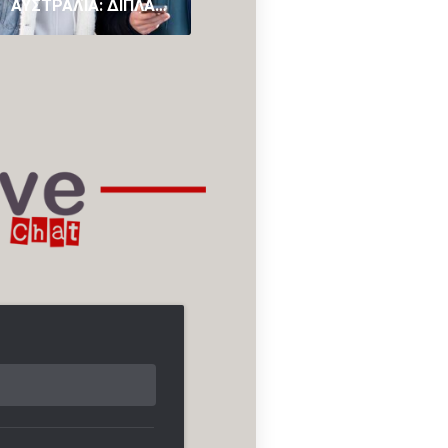
ΑΥΣΤΡΑΛΊΑ: ΔΙΠΛΑΣΙΆΖΕΙ ΤΟ ΠΡΌΣΤΙΜΟ ΓΙΑ ΤΟΥΣ ΑΝΉΛΙΚΟΥΣ ΠΟΥ ΠΑΡΑΒΙΆΖΟΥΝ ΤΟ «BAN» ΣΤΑ SOCIAL MEDIA
AUSTRALIAN GOVERNMENT SUPPORTS FAMILIES WITH FREE HEALTH SERVICES