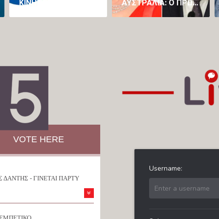
ΚΙΝΗΤΟΠΟΊΗΣΗ ΤΗΣ ΕΛΛΗΝΙΚΉΣ ΚΟΙΝΌΤΗΤΑΣ ΜΕΛΒΟΎΡΝΗΣ ΓΙΑ ΤΗ ΔΙΆΣΩΣΗ ΤΟΥ ΠΡΟΓΡΆΜΜΑΤΟΣ ΝΈΑΣ ΕΛΛΗΝΙΚΉΣ ΣΤΟ ΠΑΝΕΠΙΣΤΉΜΙΟ LA TROBE
ΑΥΣΤΡΑΛΊΑ: Ο ΠΡΩΘΥΠΟΥΡΓΌΣ ΑΛΜΠΑΝΈΖΙ ΖΉΤΗΣΕ ΣΥΓΓΝΏΜΗ ΕΠΕΙΔΉ ΕΊΠΕ ΌΤΙ ΘΑ ΉΘΕΛΕ ΝΑ ΚΆΝΕΙ ΣΕΞ ΜΕ ΤΗΝ ΚΆΙΛΙ ΜΙΝΌΓΚ (VID)
VOTE HERE
 ΔΑΝΤΗΣ - ΓΙΝΕΤΑΙ ΠΑΡΤΥ
ΡΕΜΠΕΤΙΚΟ