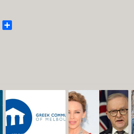
enger
py
Email
Μοιραστείτε
nk