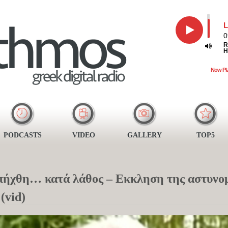
L
0
R
H
Now Pl
PODCASTS
VIDEO
GALLERY
TOP5
απήχθη… κατά λάθος – Εκκληση της αστυνομ
(vid)