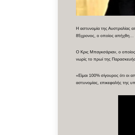
H αστυνομία της Αυστραλίας α
85χρονος, ο οποίος απήχθη… κ
Ο Κρις Μπαγκσάριαν, ο οποίος
νωρίς το πρωί της Παρασκευής
«Είμαι 100% σίγουρος ότι οι 
αστυνομίας, επικεφαλής της υ