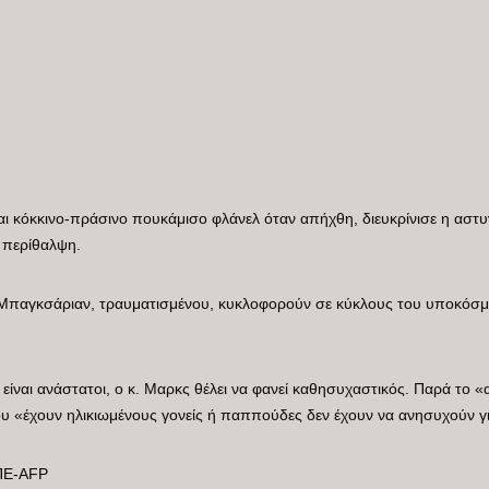
αι κόκκινο-πράσινο πουκάμισο φλάνελ όταν απήχθη, διευκρίνισε η αστυνο
 περίθαλψη.
. Μπαγκσάριαν, τραυματισμένου, κυκλοφορούν σε κύκλους του υποκόσμ
υ είναι ανάστατοι, ο κ. Μαρκς θέλει να φανεί καθησυχαστικός. Παρά το
που «έχουν ηλικιωμένους γονείς ή παππούδες δεν έχουν να ανησυχούν γι
ΑΠΕ-AFP