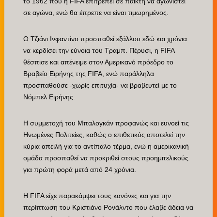
το 1962 που η FIFA επιτρέπει σε παίκτη να αγωνιστεί
σε αγώνα, ενώ θα έπρεπε να είναι τιμωρημένος.
Ο Τζιάνι Ινφαντίνο προσπαθεί εξάλλου εδώ και χρόνια
να κερδίσει την εύνοια του Τραμπ. Πέρυσι, η FIFA
θέσπισε και απένειμε στον Αμερικανό πρόεδρο το
Βραβείο Ειρήνης της FIFA, ενώ παράλληλα
προσπαθούσε -χωρίς επιτυχία- να βραβευτεί με το
Νόμπελ Ειρήνης.
Η συμμετοχή του Μπαλογκάν προφανώς και ευνοεί τις
Ηνωμένες Πολιτείες, καθώς ο επιθετικός αποτελεί την
κύρια απειλή για το αντίπαλο τέρμα, ενώ η αμερικανική
ομάδα προσπαθεί να προκριθεί στους προημιτελικούς
για πρώτη φορά μετά από 24 χρόνια.
Η FIFA είχε παρακάμψει τους κανόνες και για την
περίπτωση του Κριστιάνο Ρονάλντο που έλαβε άδεια να