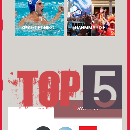
ΧΡΥΣΌ ΕΘΝΙΚΌ… ΌΝΕΙΡΟ: Η ΕΛΛΆΔΑΡΑ ΣΤΗΝ ΚΟΡΥΦΉ ΤΟΥ ΠΛΑΝΉΤΗ ΚΑΤΑΤΡΟΠΏΝΟΝΤΑΣ ΤΗΝ ΟΥΓΓΑΡΊΑ!
«ΠΛΗΜΜΎΡΙΣΕ» ΜΕ… ΤΡΕΛΑΜΈΝΟΥΣ ΑΡΓΕΝΤΙΝΟΎΣ ΚΑΙ ΙΣΠΑΝΟΎΣ Η ΝΈΑ ΥΌΡΚΗ ΕΝ ΌΨΕΙ ΤΟΥ ΜΕΓΆΛΟΥ ΤΕΛΙΚΟΎ
VOTE HERE