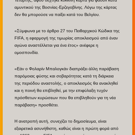
Τετάρτης, αφού δέχτηκε κόκκινη κάρτα για φάουλ κατά
αμυντικού της Βοσνίας-Ερζεγοβίνης. Λόγω της κάρτας
δεν θα μπορούσε να παίξει κατά του Βελγίου.
«Σύμφωνα με το άρθρο 27 του Πειθαρχικού Κώδικα της
FIFA, η εφαρμογή της τιμωρίας αποκλεισμού από έναν
αγώνα αναστέλλεται για ένα έτος» ανέφερε η
ομοσπονδία.
«Εάν ο Φολαρίν Μπαλογκάν διαπράξει άλλη παράβαση
παρόμοιας φύσης και σοβαρότητας κατά τη διάρκεια
της περιόδου αναστολής, ο αποκλεισμός θα ανακληθεί
και η ποινή θα επιβληθεί, με την επιφύλαξη τυχόν
πρόσθετων κυρώσεων που θα επιβληθούν για τη νέα
παράβαση» προσθέτει.
Η ανατροπή αυτή, συνεχίζει το δημοσίευμα, είναι
εξαιρετικά ασυνήθιστη, καθώς είναι η πρώτη φορά από