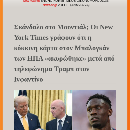
Now Playing:
ENOHO KORMI (NIKOS OIKONOMOPOULOS)
Next Song:
VREHEI (ANASTASIA)
Σκάνδαλο στο Μουντιάλ; Οι New
York Times γράφουν ότι η
κόκκινη κάρτα στον Μπαλογκάν
των ΗΠΑ «ακυρώθηκε» μετά από
τηλεφώνημα Τραμπ στον
Ινφαντίνο