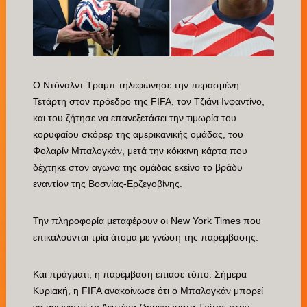
Ο Ντόναλντ Τραμπ τηλεφώνησε την περασμένη
Τετάρτη στον πρόεδρο της FIFA, τον Τζιάνι Ινφαντίνο,
και του ζήτησε να επανεξετάσει την τιμωρία του
κορυφαίου σκόρερ της αμερικανικής ομάδας, του
Φολαρίν Μπαλογκάν, μετά την κόκκινη κάρτα που
δέχτηκε στον αγώνα της ομάδας εκείνο το βράδυ
εναντίον της Βοσνίας-Ερζεγοβίνης.
Την πληροφορία μεταφέρουν οι New York Times που
επικαλούνται τρία άτομα με γνώση της παρέμβασης.
Και πράγματι, η παρέμβαση έπιασε τόπο: Σήμερα
Κυριακή, η FIFA ανακοίνωσε ότι ο Μπαλογκάν μπορεί
να αγωνιστεί τη Δευτέρα (ξημερώματα Τρίτης στην