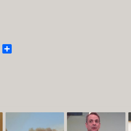
enger
py
Email
Μοιραστείτε
nk