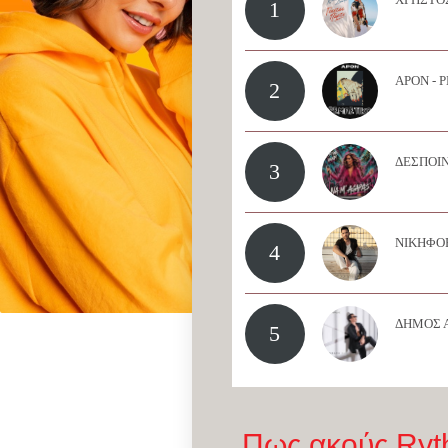
1
APON - 
2
ΔΕΣΠΟΙΝ
3
ΝΙΚΗΦΟΡ
4
ΔΗΜΟΣ 
5
Πως ακούς Ryt