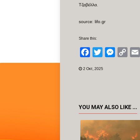
Τζαβέλλα.
source: lifo.gr
Share this:
Facebook
Twitter
Mess
Co
Li
2 Οκτ, 2025
YOU MAY ALSO LIKE ...