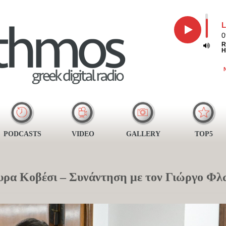
L
0
R
H
PODCASTS
VIDEO
GALLERY
TOP5
υρα Κοβέσι – Συνάντηση με τον Γιώργο Φλ