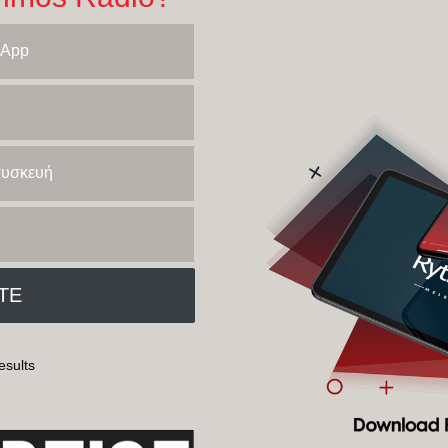
 App
 συσκευή
esults