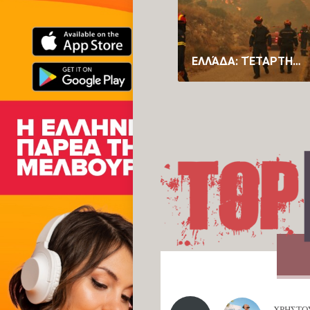
ΕΛΛΆΔΑ: ΤΈΤΑΡΤΗ ΝΎΧΤΑ ΜΆΧΗΣ ΜΕ ΤΙΣ ΦΛΌΓΕΣ ΣΤΑ ΜΈΤΩΠΑ ΤΗΣ ΑΤΤΙΚΉΣ ΚΑΙ ΤΗΣ ΒΟΙΩΤΊΑΣ (PICS)
ΧΡΗΣΤΟΣ