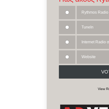
Rythmos Radio
TuneIn
Internet Radio
Website
View R