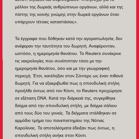
μέλλον της δωρεάς ανθρώπινων οργάνων, αλλά και της
πίστης της κοινής γνώμης στην δωρεά οργάνων όταν
υπάρχουν τέτοιες καταστάσεις».
Τα έγγραφα που δόθηκαν κατά την αγοραπωλησία, δεν
ανέφεραν την ταυτότητα του δωρητή. Αναφέρονταν,
ωστόσο, η ημερομηνία θανάτου. Το Reuters συνέκρινε
τις νεκρολογίες που συνέπιπταν τόσο με την
ημερομηνία θανάτου, όσο και με την γεωγραφική
περιοχή. Έτσι, κατέληξαν στον Σόντερς ως έναν πιθανό
δωρητή. Για να εξακριβωθεί πως η σπονδυλική στήλη
προήλθε όντως από τον Κόντι, το Reuters προχώρησε
σε εξέταση DNA. Κατά την διάρκειά της, συγκρίθηκε
δείγμα από την σπονδυλική στήλη, με δείγμα σάλιου
από τους δύο του γονείς. Τα δείγματα στάλθηκαν σε
αρμόδιο τμήμα του πανεπιστημίου της Νότιας
Καρολίνας. Τα αποτελέσματα έδειξαν πως όντως, η
σπονδυλική στήλη ανήκε στον Κόντι.