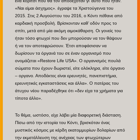
ένα κορίτσι που θα τον αποδεχόταν γι’ αυτό που ήταν.
«Ναι είμαι άσχημος». έγραψε τα Χριστούγεννα του
2015. Στις 2 Αυγούστου του 2016, ο Κόντι πέθανε από
καρδιακή προσβολή. Βρίσκονταν καθ’ οδόν προς το
σπίτι, μετά από μία ακόμη αιμοκάθαρση. Οι γονείς του
ήταν τόσο φτωχοί που δεν μπορούσαν να τον θάψουν
ή να τον αποτεφρώσουν. Έτσι αποφάσισαν να
δωρίσουν τα όργανά του σε έναν οργανισμό που
ονομάζεται «Restore Life USA». Ο οργανισμός πουλά
σώματα που έχουν δωριστεί, είτε ολόκληρα, είτε όργανο
– οργανο. Αποδέκτες είναι ερευνητές, πανεπιστήμια,
ερευνητικές εγκαταστάσεις και άλλα». Ο πατέρας του
άτυχου νέου παραδέχθηκε ότι «δεν είχα τα χρήματα για
τίποτα άλλο».
Το θέμα, ωστόσο, είχε λάβει μία διαφορετική διάσταση.
Πίσω από την ιστορία του Κόντι, βρισκόταν ένας
μυστικός κόσμος με κέρδη εκατομμυρίων δολαρίων από
την εκμετάλλευση της ανέχειας των φτωχώτερων