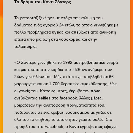
Το δράμα του Κόντι Σόντερς
Το ρεπορτάζ ξεκίνησε με στόχο την κάλυψη του
δράματος ενός αγοριού 24 ετών, το οποίο γεννήθηκε με
πολλά προβλήματα υγείας και απεβίωσε από ανακοπή
έπειτα από μία ζωή στα νοσοκομεία και στην
ταλαιπωρία.
«Ο Σόντερς γεννήθηκε το 1992 με προβληματικά νεφρά
και μια τρύπα στην καρδιά του. Πέθανε ανήμερα των
24ων γενεθλίων του. Μέχρι τότε είχε υποβληθεί σε 66
χειρουργεία και σε 1.700 θεραπείες αιμοκάθαρσης, λένε
οι γονείς του. Κάποιες μέρες, έκρυβε τον πόνο
ανεβάζοντας selfies στο facebook. Άλλες μέρες,
μοιραζόταν την ανυπόφορη πραγματικότητά του,
ποζάροντας σε ένα κρεβάτι νοσοκομείου με γάζες σε
όλο του το στήθος, το οποίο ήταν γεμάτο ουλές. Στο
προφίλ του στο Facebook, ο Κόντι έγραψε πως έψαχνε