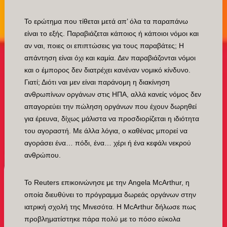
Το ερώτημα που τίθεται μετά απ’ όλα τα παραπάνω
είναι το εξής. Παραβιάζεται κάποιος ή κάποιοι νόμοι και
αν ναι, ποιες οι επιπτώσεις για τους παραβάτες; Η
απάντηση είναι όχι και καμία. Δεν παραβιάζονται νόμοι
και ο έμπορος δεν διατρέχει κανέναν νομικό κίνδυνο.
Γιατί; Διότι ναι μεν είναι παράνομη η διακίνηση
ανθρωπίνων οργάνων στις ΗΠΑ, αλλά κανείς νόμος δεν
απαγορεύει την πώληση οργάνων που έχουν δωρηθεί
για έρευνα, δίχως μάλιστα να προσδιορίζεται η ιδιότητα
του αγοραστή. Με άλλα λόγια, ο καθένας μπορεί να
αγοράσει ένα… πόδι, ένα… χέρι ή ένα κεφάλι νεκρού
ανθρώπου.
Το Reuters επικοινώνησε με την Angela McArthur, η
οποία διευθύνει το πρόγραμμα δωρεάς οργάνων στην
ιατρική σχολή της Μινεσότα. Η McArthur δήλωσε πως
προβληματίστηκε πάρα πολύ με το πόσο εύκολα