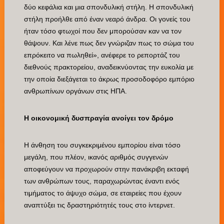
δύο κεφάλια και μια σπονδυλική στήλη. Η σπονδυλική
στήλη προήλθε από έναν νεαρό άνδρα. Οι γονείς του
ήταν τόσο φτωχοί που δεν μπορούσαν καν να τον
θάψουν. Και λένε πως δεν γνώριζαν πως το σώμα του
επρόκειτο να πωληθεί», ανέφερε το ρεπορτάζ του
διεθνούς πρακτορείου, αναδεικνύοντας την ευκολία με
την οποία διεξάγεται το άκρως προσοδοφόρο εμπόριο
ανθρωπίνων οργάνων στις ΗΠΑ.
Η οικονομική δυσπραγία ανοίγει τον δρόμο
Η άνθηση του συγκεκριμένου εμπορίου είναι τόσο
μεγάλη, που πλέον, ικανός αριθμός συγγενών
αποφεύγουν να προχωρούν στην πανάκριβη εκταφή
των ανθρώπων τους, παραχωρώντας έναντι ενός
τιμήματος το άψυχο σώμα, σε εταιρείες που έχουν
αναπτύξει τις δραστηριότητές τους στο ίντερνετ.