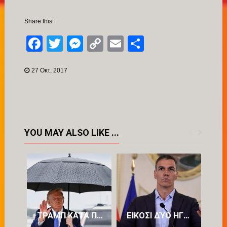
Share this:
Facebook
Twitter
Messenger
Copy
Email
Μοιραστείτ
Link
27 Οκτ, 2017
YOU MAY ALSO LIKE ...
ΤΡΑΜΠ ΚΑΤΆ ΠΕΤΡΕΛΑΪΚΏΝ: «ΒΓΆΖΟΥΝ ΥΠΕΡΒΟΛΙΚΆ ΠΟΛΛΆ ΧΡΉΜΑΤΑ»
ΕΊΚΟΣΙ ΔΎΟ ΗΓΈΤΕΣ ΚΡΑΤΏΝ-ΜΕΛΏΝ ΤΗΣ ΕΥΡΏΠΗΣ ΕΝΑΝΤΊΟΝ ΤΟΥ ΠΈΔΡΟ ΣΆΝΤΣΕΘ