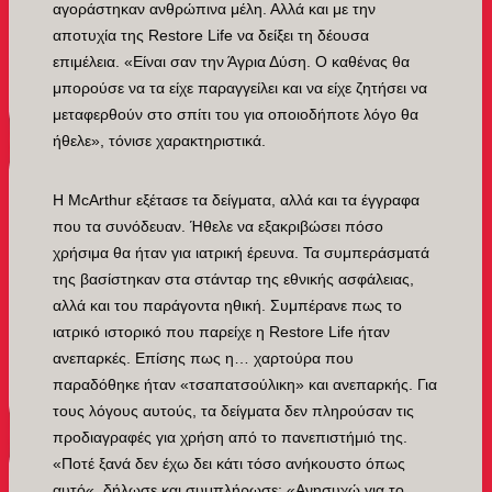
αγοράστηκαν ανθρώπινα μέλη. Αλλά και με την
αποτυχία της Restore Life να δείξει τη δέουσα
επιμέλεια. «Είναι σαν την Άγρια Δύση. Ο καθένας θα
μπορούσε να τα είχε παραγγείλει και να είχε ζητήσει να
μεταφερθούν στο σπίτι του για οποιοδήποτε λόγο θα
ήθελε», τόνισε χαρακτηριστικά.
Η McArthur εξέτασε τα δείγματα, αλλά και τα έγγραφα
που τα συνόδευαν. Ήθελε να εξακριβώσει πόσο
χρήσιμα θα ήταν για ιατρική έρευνα. Τα συμπεράσματά
της βασίστηκαν στα στάνταρ της εθνικής ασφάλειας,
αλλά και του παράγοντα ηθική. Συμπέρανε πως το
ιατρικό ιστορικό που παρείχε η Restore Life ήταν
ανεπαρκές. Επίσης πως η… χαρτούρα που
παραδόθηκε ήταν «τσαπατσούλικη» και ανεπαρκής. Για
τους λόγους αυτούς, τα δείγματα δεν πληρούσαν τις
προδιαγραφές για χρήση από το πανεπιστήμιό της.
«Ποτέ ξανά δεν έχω δει κάτι τόσο ανήκουστο όπως
αυτό«, δήλωσε και συμπλήρωσε: «Ανησυχώ για το