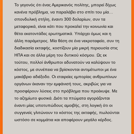
Το γεγονός ότι ένας Αμερικανός πολίτης, μπορεί δίχως
κανένα πρόβλημα, να παραλάβει στο σπίτι του μία…
σπονδυλική στήλη, έναντι 300 δολαρίων, συν τα
μεταφορικά, είναι κάτι που προκαλεί την κοινωνία και
θέτει εκατοντάδες ερωτηματικά. Υπάρχει όμως και η
άλλη παράμετρος. Μία θέση σε ένα νεκροταφείο, συν τη
διαδικασία εκταφής, κοστίζουν μία μικρή περιουσία στις
ΗΠΑ και σε άλλα μέρη του δυτικού κόσμου. Ως εκ
τούτου, πολλοί άνθρωποι αδυνατούν να καλύψουν το
κόστος, με συνέπεια να βρίσκονται αντιμέτωποι με ένα
μακάβριο αδιέξοδο. Οι εταιρείες εμπορίας ανθρωπίνων
οργάνων έκαναν την εμφάνισή τους, ακριβώς για να
προσφέρουν λύσεις στο πρόβλημα που προέκυψε. Με
το αζημίωτο φυσικά. Διότι τα πτώματα αγοράζονται
έναντι μίας υποτυπώδους αμοιβής, στη λογική ότι οι
συγγενείς γλιτώνουν το κόστος της εκταφής, πωλούνται
ωστόσο σε κομμάτια και αποφέρουν μεγάλο κέρδος.