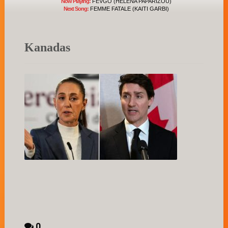
Now Playing:
FEVGO (HELENA PAPARIZOU)
Next Song:
FEMME FATALE (KAITI GARBI)
Kanadas
0