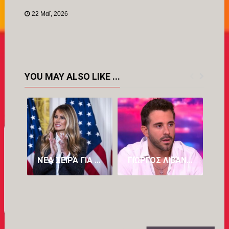
Link
22 Μαΐ, 2026
YOU MAY ALSO LIKE ...
ΝΈΑ ΣΕΙΡΆ ΓΙΑ ΤΗ ΜΕΛΆΝΙΑ ΤΡΑΜΠ ΜΕΤΆ ΤΟ ΑΜΦΙΛΕΓΌΜΕΝΟ ΝΤΟΚΙΜΑΝΤΈΡ «MELANIA» (VID)
ΓΙΏΡΓΟΣ ΛΙΒΆΝΗΣ: Ο ΚΑΖΑΝΤΖΊΔΗΣ ΚΥΛΆΕΙ ΜΈΣΑ ΜΟΥ, ΈΧΩ ΤΟΝ ΠΑΤΈΡΑ ΜΟΥ ΚΑΙ ΤΟΝ ΣΤΈΛΙΟ