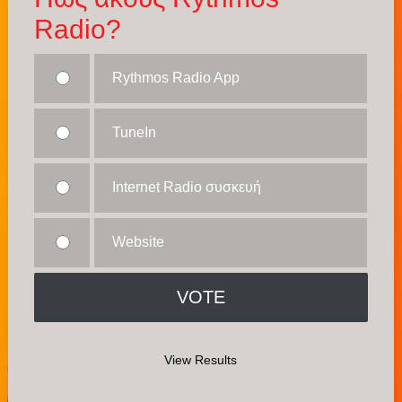
Radio?
Rythmos Radio App
TuneIn
Internet Radio συσκευή
Website
View Results