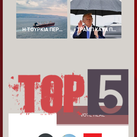
Η ΤΟΥΡΚΊΑ ΠΕΡΙΟΡΊΖΕΙ ΤΗ ΔΙΈΛΕΥΣΗ ΠΛΟΊΩΝ ΠΡΟΣ ΤΗ ΜΑΎΡΗ ΘΆΛΑΣΣΑ
ΤΡΑΜΠ ΚΑΤΆ ΠΕΤΡΕΛΑΪΚΏΝ: «ΒΓΆΖΟΥΝ ΥΠΕΡΒΟΛΙΚΆ ΠΟΛΛΆ ΧΡΉΜΑΤΑ»
VOTE HERE