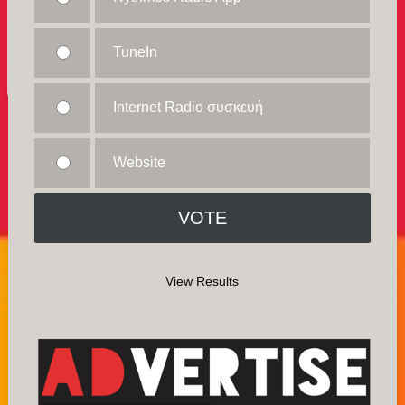
TuneIn
Internet Radio συσκευή
Website
View Results