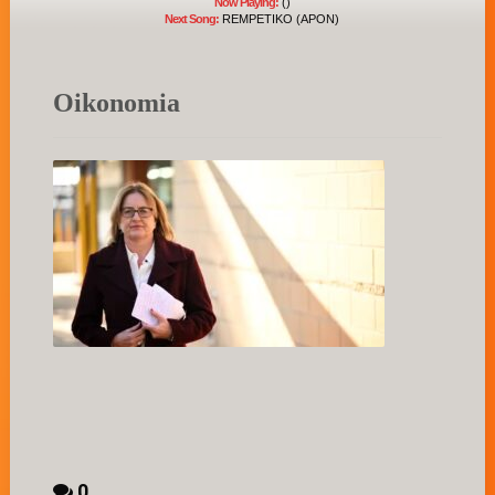
Now Playing:
()
Next Song:
REMPETIKO (APON)
Oikonomia
0