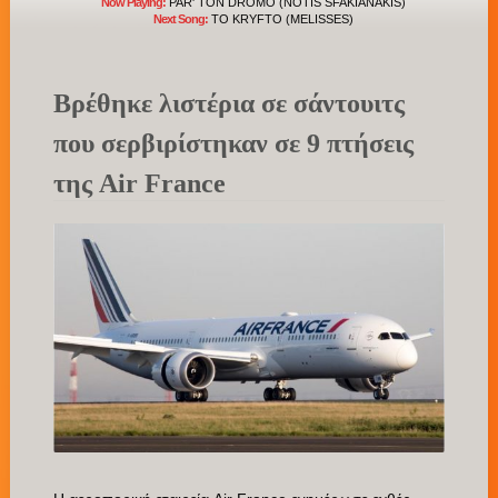
Now Playing:
PAR' TON DROMO (NOTIS SFAKIANAKIS)
Next Song:
TO KRYFTO (MELISSES)
Βρέθηκε λιστέρια σε σάντουιτς
που σερβιρίστηκαν σε 9 πτήσεις
της Air France