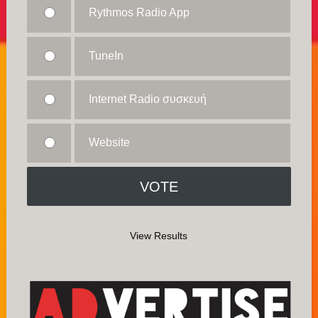
Rythmos Radio App
TuneIn
Internet Radio συσκευή
Website
View Results