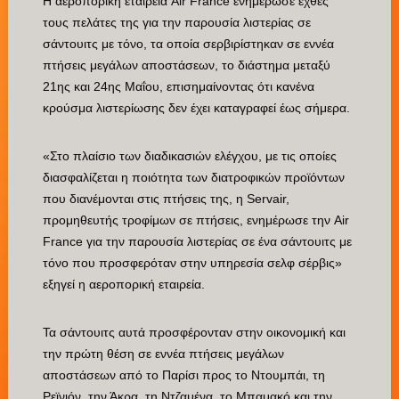
Η αεροπορική εταιρεία Air France ενημέρωσε εχθές
τους πελάτες της για την παρουσία λιστερίας σε
σάντουιτς με τόνο, τα οποία σερβιρίστηκαν σε εννέα
πτήσεις μεγάλων αποστάσεων, το διάστημα μεταξύ
21ης και 24ης Μαΐου, επισημαίνοντας ότι κανένα
κρούσμα λιστερίωσης δεν έχει καταγραφεί έως σήμερα.
«Στο πλαίσιο των διαδικασιών ελέγχου, με τις οποίες
διασφαλίζεται η ποιότητα των διατροφικών προϊόντων
που διανέμονται στις πτήσεις της, η Servair,
προμηθευτής τροφίμων σε πτήσεις, ενημέρωσε την Air
France για την παρουσία λιστερίας σε ένα σάντουιτς με
τόνο που προσφερόταν στην υπηρεσία σελφ σέρβις»
εξηγεί η αεροπορική εταιρεία.
Τα σάντουιτς αυτά προσφέρονταν στην οικονομική και
την πρώτη θέση σε εννέα πτήσεις μεγάλων
αποστάσεων από το Παρίσι προς το Ντουμπάι, τη
Ρεϊνιόν, την Άκρα, τη Ντζαμένα, το Μπαμακό και την