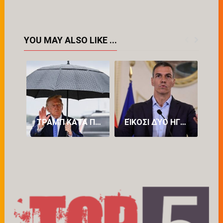
YOU MAY ALSO LIKE ...
ΤΡΑΜΠ ΚΑΤΆ ΠΕΤΡΕΛΑΪΚΏΝ: «ΒΓΆΖΟΥΝ ΥΠΕΡΒΟΛΙΚΆ ΠΟΛΛΆ ΧΡΉΜΑΤΑ»
ΕΊΚΟΣΙ ΔΎΟ ΗΓΈΤΕΣ ΚΡΑΤΏΝ-ΜΕΛΏΝ ΤΗΣ ΕΥΡΏΠΗΣ ΕΝΑΝΤΊΟΝ ΤΟΥ ΠΈΔΡΟ ΣΆΝΤΣΕΘ