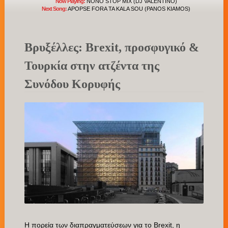
Now Playing:
NONO STOP MIX (DJ VALENTINO)
Next Song:
APOPSE FORA TA KALA SOU (PANOS KIAMOS)
Βρυξέλλες: Brexit, προσφυγικό &
Τουρκία στην ατζέντα της
Συνόδου Κορυφής
Η πορεία των διαπραγματεύσεων για το Brexit, η