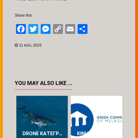
Share this:
Facebook
Twitter
Messenger
Copy
Email
Μοιραστείτ
Link
11 Ιούλ, 2025
YOU MAY ALSO LIKE ...
DRONE ΚΑΤΈΓΡΑΨΕ ΓΙΑ ΠΡΏΤΗ ΦΟΡΆ ΤΗ ΓΈΝΝΑ ΦΆΛΑΙΝΑΣ ΣΤΗΝ ΑΥΣΤΡΑΛΊΑ (VID)
ΚΙΝΗΤΟΠΟΊΗΣΗ ΤΗΣ ΕΛΛΗΝΙΚΉΣ ΚΟΙΝΌΤΗΤΑΣ ΜΕΛΒΟΎΡΝΗΣ ΓΙΑ ΤΗ ΔΙΆΣΩΣΗ ΤΟΥ ΠΡΟΓΡΆΜΜΑΤΟΣ ΝΈΑΣ ΕΛΛΗΝΙΚΉΣ ΣΤΟ ΠΑΝΕΠΙΣΤΉΜΙΟ LA TROBE