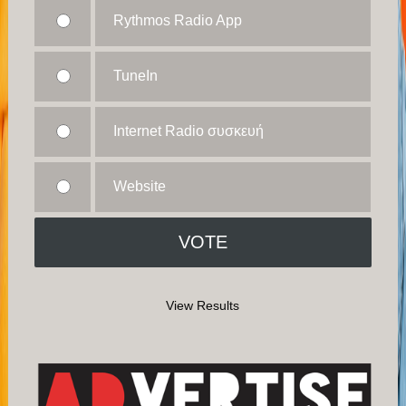
Rythmos Radio App
TuneIn
Internet Radio συσκευή
Website
View Results